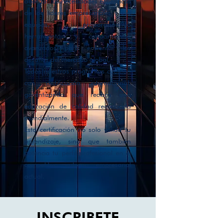
abordar las necesidades específicas
de los líderes empresariales y sus
equipos, proporcionando
herramientas y conocimientos
avanzados para enfrentar los
desafíos del mercado global.
Todos nuestros programas cuentan
con certificación internacional,
garantizando que recibas una
educación de calidad reconocida
mundialmente.
Esta certificación no solo valida tu
aprendizaje, sino que también
potencia tu perfil profesional en el
competitivo entorno empresarial
actual.
INSCRIBETE