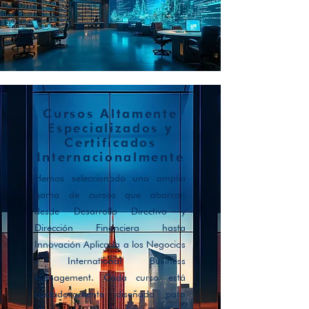
Cursos Altamente
Especializados y
Certificados
Internacionalmente
Hemos seleccionado una amplia
gama de cursos que abarcan
desde Desarrollo Directivo y
Dirección Financiera hasta
Innovación Aplicada a los Negocios
y International Business
Management. Cada curso está
cuidadosamente diseñado para