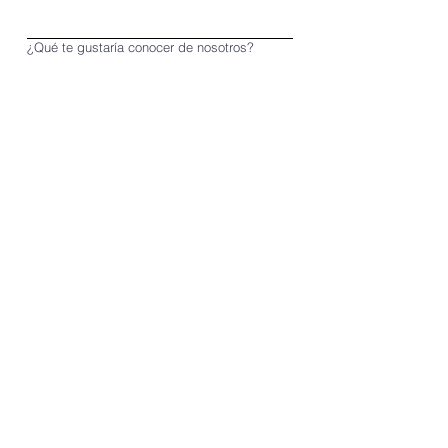
¿Qué te gustaría conocer de nosotros?
*
¿Qué evento te interesa?
Somos un club privado, por lo que 
la información que compartes nos 
permite precalificar tu perfil y 
evaluar si tu participación en 
nuestra iniciativa hace sentido para 
nuestra audiencia y nuestros 
miembros.
Siguiente