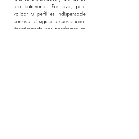
alto patrimonio. Por favor, para 
validar tu perfil es indispensable 
contestar el siguiente cuestionario. 
Posteriormente nos pondremos en 
contacto a través de nuestro 
equipo para validar tu 
información y darte más detalles 
del Summit Privado.
*
Nombre:
*
Apellido:
*
Email:
*
Teléfono: