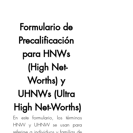
Formulario de 
Precalificación 
para HNWs 
(High Net-
Worths) y 
UHNWs (Ultra 
High Net-Worths)
En este formulario, los términos 
HNW y UHNW se usan para 
referirse a individuos y familias de 