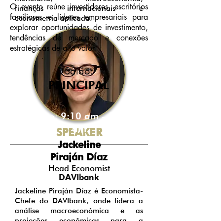
O evento reúne investidores, escritórios
finanças internacionais e
familiares e líderes empresariais para
econometria aplicada.
explorar oportunidades de investimento,
tendências de mercado e conexões
estratégicas de alto valor.
Salão:
PRINCIPAL
9:10 am - 10:00
Horário:
am
SPEAKER
Jackeline
Piraján Díaz
Head Economist
DAVIbank
Jackeline Piraján Díaz é Economista-
Chefe do DAVIbank, onde lidera a
análise macroeconômica e as
projeções econômicas para a