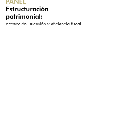
PANEL
Estructuración
patrimonial:
protección, sucesión y eficiencia fiscal
para familias empresarias
Salão:
A
Veja mais