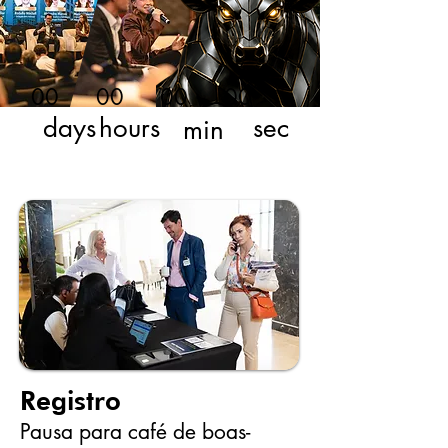
00
00
00
00
sec
days
hours
min
Registro
Pausa para café de boas-