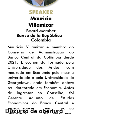
SPEAKER
Mauricio
Villamizar
Board Member
Banco de la República -
Colombia
Mauricio Villamizar é membro do
Conselho de Administração do
Banco Central da Colômbia desde
2021. É economista formado pela
Universidade dos Andes, com
mestrado em Economia pela mesma
universidade e pela Universidade de
Georgetown, onde também obteve
seu doutorado em Economia. Antes
de ingressar no Conselho, foi
Gerente Adjunto de Estudos
Econômicos do Banco Central e
especializou-se em política
Discurso de abertura
monetária, macroeconomia,